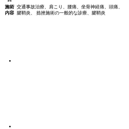
ヘルニア
施術
交通事故治療、肩こり、腰痛、坐骨神経痛、頭痛、
内容
腱鞘炎、 捻挫施術の一般的な診療、腱鞘炎
猫背
産後による腰痛
背中の痛み
症状別メニュー【肩・首】
肩こり
四十肩・五十肩
寝違え