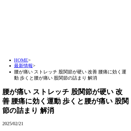
自動車事故
人身事故
当院の顧問医師
HOME
>
最新情報
症状別メニュー【腰・背中・膝】
>
腰が痛い ストレッチ 股関節が硬い 改善 腰痛に効く運
動 歩くと腰が痛い 股関節の詰まり 解消
腰痛
腰が痛い ストレッチ 股関節が硬い 改
善 腰痛に効く運動 歩くと腰が痛い 股関
坐骨神経痛
節の詰まり 解消
ギックリ腰
2025/02/21