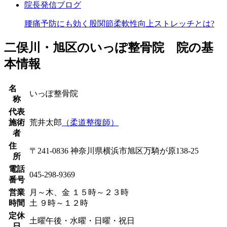
院長発信ブログ
膝の痛み
腰痛予防にも効く股関節柔軟性向上ストレッチとは?
腰椎分離症
二俣川・旭区のいっぽ整骨院 院の基
本情報
腰椎すべり症
名
いっぽ整骨院
称
仙腸関節障害による腰痛
代表
施術
荒井太郎
（柔道整復師）
者
脊柱管狭窄症
住
〒241-0836 神奈川県横浜市旭区万騎が原138-25
所
電話
慢性腰痛
045-298-9369
番号
営業
月～木、金 １５時～２３時
ゆがみによる腰痛
時間
土 ９時～１２時
定休
土曜午後・水曜・日曜・祝日
日