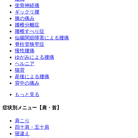
坐骨神経痛
ギックリ腰
膝の痛み
腰椎分離症
腰椎すべり症
仙腸関節障害による腰痛
脊柱管狭窄症
慢性腰痛
ゆがみによる腰痛
ヘルニア
猫背
産後による腰痛
背中の痛み
もっと見る
症状別メニュー【肩・首】
肩こり
四十肩・五十肩
寝違え