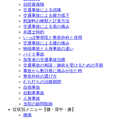
自賠責保険
交通事故による頭痛
交通事故による握力低下
慰謝料の種類と計算方法
交通事故による肩の痛み
弁護士特約
いっぽ整骨院と整形外科と併用
交通事故による腰の痛み
物損事故と人身事故の違い
バイク事故
加害者の交通事故治療
交通事故の相談・施術を受けるための手順
事故から数日後に痛みが出た時
整形外科の選び方
むち打ちの治療期間
自損事故
自動車事故
人身事故
当院の顧問医師
症状別メニュー【腰・背中・膝】
腰痛