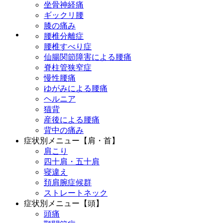
坐骨神経痛
ギックリ腰
膝の痛み
腰椎分離症
腰椎すべり症
仙腸関節障害による腰痛
脊柱管狭窄症
慢性腰痛
ゆがみによる腰痛
ヘルニア
猫背
産後による腰痛
背中の痛み
症状別メニュー【肩・首】
肩こり
四十肩・五十肩
寝違え
頚肩腕症候群
ストレートネック
症状別メニュー【頭】
頭痛