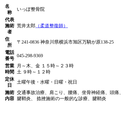
名
いっぽ整骨院
称
代表
施術
荒井太郎
（柔道整復師）
者
住
〒241-0836 神奈川県横浜市旭区万騎が原138-25
所
電話
045-298-9369
番号
営業
月～木、金 １５時～２３時
時間
土 ９時～１２時
定休
土曜午後・水曜・日曜・祝日
日
施術
交通事故治療、肩こり、腰痛、坐骨神経痛、頭痛、
内容
腱鞘炎、 捻挫施術の一般的な診療、腱鞘炎