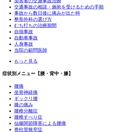
加害者の交通事故治療
交通事故の相談・施術を受けるための手順
事故から数日後に痛みが出た時
整形外科の選び方
むち打ちの治療期間
自損事故
自動車事故
人身事故
当院の顧問医師
もっと見る
症状別メニュー【腰・背中・膝】
腰痛
坐骨神経痛
ギックリ腰
膝の痛み
腰椎分離症
腰椎すべり症
仙腸関節障害による腰痛
脊柱管狭窄症