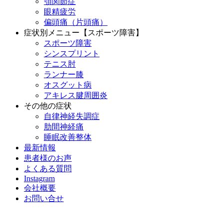
顎関節症
眼精疲労
偏頭痛（片頭痛）
症状別メニュー【スポーツ障害】
スポーツ障害
シンスプリント
テニス肘
ランナー膝
オスグット病
アキレス腱周囲炎
その他の症状
自律神経失調症
肋間神経痛
睡眠改善整体
最新情報
患者様のお声
よくある質問
Instagram
会社概要
お問い合せ