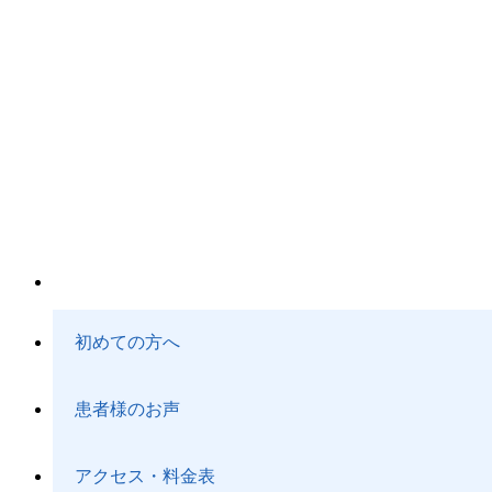
初めての方へ
患者様のお声
アクセス・料金表