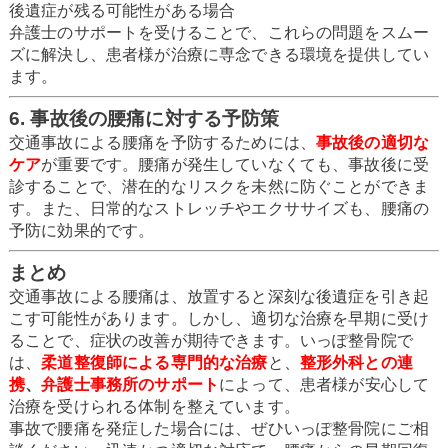
後遺症が残る可能性がある場合
弁護士のサポートを受けることで、これらの問題をスムー
ズに解決し、患者様が治療に専念できる環境を提供してい
ます。
6. 事故後の腰痛に対する予防策
交通事故による腰痛を予防するためには、
事故後の適切な
ケア
が重要です。腰痛が発生していなくても、事故後に受
診することで、潜在的なリスクを未然に防ぐことができま
す。また、日常的なストレッチやエクササイズも、腰痛の
予防に効果的です。
まとめ
交通事故による腰痛は、放置すると深刻な後遺症を引き起
こす可能性があります。しかし、適切な治療を早期に受け
ることで、症状の改善が期待できます。いっぽ整骨院で
は、
柔道整復師による専門的な治療
と、
整形外科との連
携
、
弁護士事務所のサポート
によって、患者様が安心して
治療を受けられる体制を整えています。
事故で腰痛を発症した場合には、ぜひいっぽ整骨院にご相