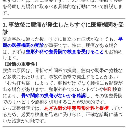
療することは非常に重要です。この記事では、事故で腰痛
を発症した場合に取るべき具体的な行動について解説しま
す。
1. 事故後に腰痛が発生したらすぐに医療機関を受
診
交通事故に遭った後、すぐに目立った症状がなくても、
早
期の医療機関の受診
が重要です。特に、腰痛がある場合
は、まずは
整形外科や整骨院で検査を受けること
をお勧め
します。
【診断の重要性】
腰痛の原因は、骨折や椎間板の損傷、筋肉や靭帯の捻挫な
ど多岐にわたります。事故の衝撃で発生することが多い
「むち打ち症」によって、頚椎だけでなく腰椎にも影響が
出る場合があります。整形外科でのレントゲンや
MRI
検査
により、
骨や関節の損傷がないかを確認
し、その後整骨院
でのリハビリや施術を併用することが効果的です。
いっぽ整骨院では、
あざみ野の甲斐整形外科と提携
してい
るため、必要な検査を迅速に受けられ、正確な診断に基づ
いた治療が可能です。