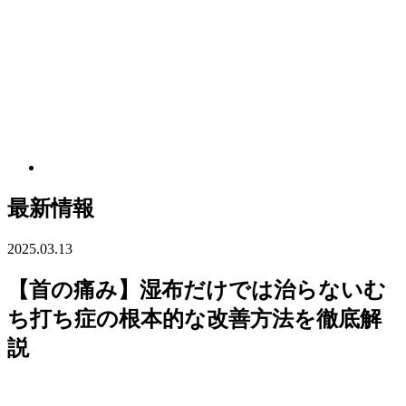
ギックリ腰
膝の痛み
腰椎分離症
腰椎すべり症
最新情報
仙腸関節障害による腰痛
2025.03.13
【首の痛み】湿布だけでは治らないむ
脊柱管狭窄症
ち打ち症の根本的な改善方法を徹底解
慢性腰痛
説
ゆがみによる腰痛