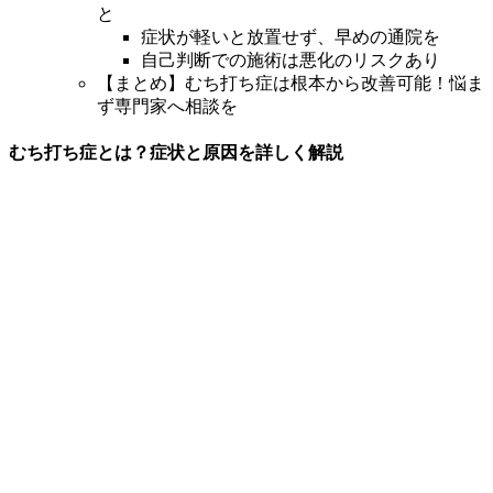
と
偏頭痛（片頭痛）
症状が軽いと放置せず、早めの通院を
自己判断での施術は悪化のリスクあり
【まとめ】むち打ち症は根本から改善可能！悩ま
症状別メニュー【スポーツ障害】
ず専門家へ相談を
むち打ち症とは？症状と原因を詳しく解説
スポーツ障害
シンスプリント
テニス肘
ランナー膝
オスグット病