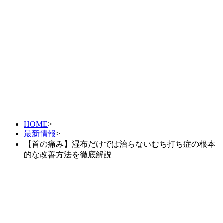
自損事故
自動車事故
人身事故
当院の顧問医師
HOME
>
最新情報
症状別メニュー【腰・背中・膝】
>
【首の痛み】湿布だけでは治らないむち打ち症の根本
的な改善方法を徹底解説
腰痛
坐骨神経痛