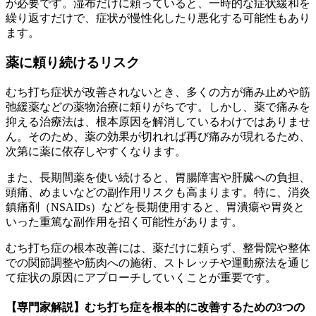
が必要です。湿布だけに頼っていると、一時的な症状緩和を
繰り返すだけで、症状が慢性化したり悪化する可能性もあり
ます。
薬に頼り続けるリスク
むち打ち症状が改善されないとき、多くの方が痛み止めや筋
弛緩薬などの薬物治療に頼りがちです。しかし、薬で痛みを
抑える治療法は、根本原因を解消しているわけではありませ
ん。そのため、薬の効果が切れれば再び痛みが現れるため、
次第に薬に依存しやすくなります。
また、長期間薬を使い続けると、胃腸障害や肝臓への負担、
頭痛、めまいなどの副作用リスクも高まります。特に、消炎
鎮痛剤（NSAIDs）などを長期使用すると、胃潰瘍や胃炎と
いった重篤な副作用を招く可能性があります。
むち打ち症の根本改善には、薬だけに頼らず、整骨院や整体
での関節調整や筋肉への施術、ストレッチや運動療法を通じ
て症状の原因にアプローチしていくことが重要です。
【専門家解説】むち打ち症を根本的に改善するための3つの