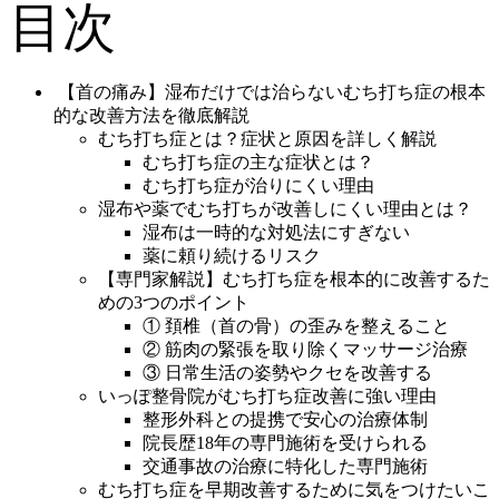
目次
寝違え
【首の痛み】湿布だけでは治らないむち打ち症の根本
頚肩腕症候群
的な改善方法を徹底解説
むち打ち症とは？症状と原因を詳しく解説
むち打ち症の主な症状とは？
ストレートネック
むち打ち症が治りにくい理由
湿布や薬でむち打ちが改善しにくい理由とは？
湿布は一時的な対処法にすぎない
症状別メニュー【頭】
薬に頼り続けるリスク
【専門家解説】むち打ち症を根本的に改善するた
めの3つのポイント
頭痛
① 頚椎（首の骨）の歪みを整えること
② 筋肉の緊張を取り除くマッサージ治療
③ 日常生活の姿勢やクセを改善する
顎関節症
いっぽ整骨院がむち打ち症改善に強い理由
整形外科との提携で安心の治療体制
院長歴18年の専門施術を受けられる
眼精疲労
交通事故の治療に特化した専門施術
むち打ち症を早期改善するために気をつけたいこ