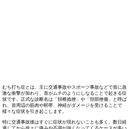
アキレス腱周囲炎
その他の症状
自律神経失調症
肋間神経痛
睡眠改善整体
むち打ち症とは、主に交通事故やスポーツ事故などで首に急
最新情報
激な衝撃が加わり、首がムチのようにしなることで起きる症
状です。正式な診断名は「頚椎捻挫」や「頚部挫傷」と呼ば
れ、首周辺の筋肉や靭帯、神経がダメージを受けることで
患者様のお声
様々な症状を引き起こします。
特に交通事故後はすぐに症状が現れないことも多く、数日経
過してから徐々に痛みや不調が強くなってくるケースが多い
よくある質問