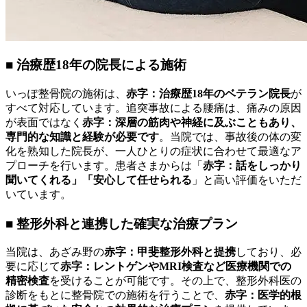
■ 治療歴18年の院長による施術
いっぽ整骨院の施術は、
赤字：治療歴18年のベテラン院長
が
すべて対応しています。追突事故による腰痛は、痛みの原因
が表面ではなく
赤字：深層の筋肉や神経に及ぶこともあり、
専門的な知識と経験が必要です
。当院では、事故後の体の変
化を熟知した院長が、一人ひとりの症状に合わせて最適なア
プローチを行います。患者さまからは「
赤字：話をしっかり
聞いてくれる」「安心して任せられる
」と高い評価をいただ
いています。
■ 整形外科と連携した確実な治療プラン
当院は、あざみ野の
赤字：甲斐整形外科と提携
しており、必
要に応じて
赤字：レントゲンやMRI検査など医療機関での
精密検査
を受けることが可能です。その上で、整形外科医の
診断をもとに整骨院での施術を行うことで、
赤字：医学的根