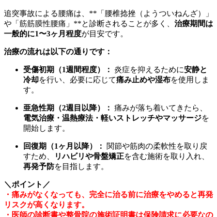
追突事故による腰痛は、**「腰椎捻挫（ようついねんざ）」
や「筋筋膜性腰痛」**と診断されることが多く、
治療期間は
一般的に1〜3ヶ月程度
が目安です。
治療の流れは以下の通りです：
受傷初期（1週間程度）：
炎症を抑えるために
安静と
冷却
を行い、必要に応じて
痛み止めや湿布
を使用しま
す。
亜急性期（2週目以降）：
痛みが落ち着いてきたら、
電気治療・温熱療法・軽いストレッチやマッサージ
を
開始します。
回復期（1ヶ月以降）：
関節や筋肉の柔軟性を取り戻
すため、
リハビリや骨盤矯正
を含む施術を取り入れ、
再発予防
を目指します。
＼ポイント／
・痛みがなくなっても、完全に治る前に治療をやめると再発
リスクが高くなります。
・医師の診断書や整骨院の施術証明書は保険請求に必要なの