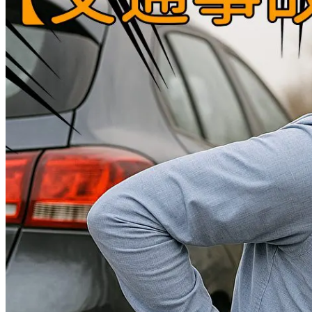
ヘルニア
猫背
産後による腰痛
背中の痛み
症状別メニュー【肩・首】
肩こり
四十肩・五十肩