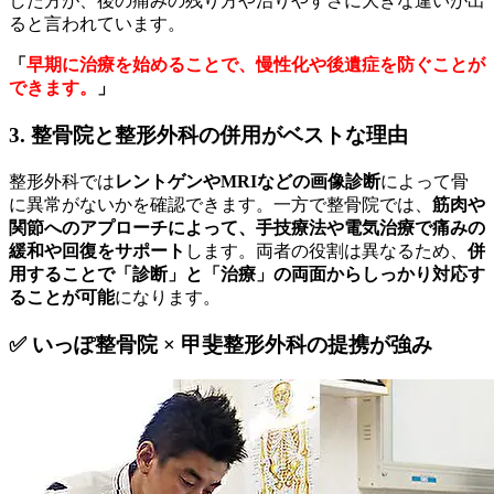
した方が、後の痛みの残り方や治りやすさに大きな違いが出
ると言われています。
「
早期に治療を始めることで、慢性化や後遺症を防ぐことが
できます。
」
3. 整骨院と整形外科の併用がベストな理由
整形外科では
レントゲンやMRIなどの画像診断
によって骨
に異常がないかを確認できます。一方で整骨院では、
筋肉や
関節へのアプローチによって、手技療法や電気治療で痛みの
緩和や回復をサポート
します。両者の役割は異なるため、
併
用することで「診断」と「治療」の両面からしっかり対応す
ることが可能
になります。
✅ いっぽ整骨院 × 甲斐整形外科の提携が強み