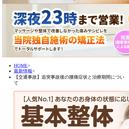
自動車事故
人身事故
当院の顧問医師
HOME
>
最新情報
症状別メニュー【腰・背中・膝】
>
【交通事故】追突事故後の腰痛症状と治療期間につい
て
腰痛
坐骨神経痛
ギックリ腰