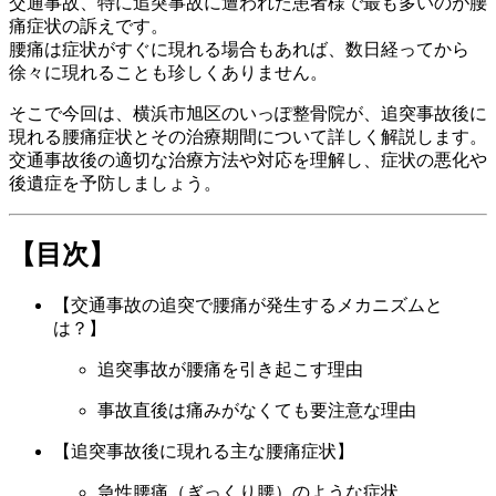
交通事故、特に追突事故に遭われた患者様で最も多いのが腰
偏頭痛（片頭痛）
痛症状の訴えです。
腰痛は症状がすぐに現れる場合もあれば、数日経ってから
徐々に現れることも珍しくありません。
症状別メニュー【スポーツ障害】
そこで今回は、横浜市旭区のいっぽ整骨院が、追突事故後に
現れる腰痛症状とその治療期間について詳しく解説します。
スポーツ障害
交通事故後の適切な治療方法や対応を理解し、症状の悪化や
後遺症を予防しましょう。
シンスプリント
【目次】
テニス肘
【交通事故の追突で腰痛が発生するメカニズムと
は？】
ランナー膝
追突事故が腰痛を引き起こす理由
事故直後は痛みがなくても要注意な理由
オスグット病
【追突事故後に現れる主な腰痛症状】
アキレス腱周囲炎
急性腰痛（ぎっくり腰）のような症状