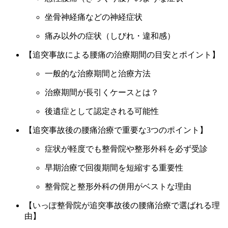
坐骨神経痛などの神経症状
その他の症状
痛み以外の症状（しびれ・違和感）
【追突事故による腰痛の治療期間の目安とポイント】
自律神経失調症
一般的な治療期間と治療方法
肋間神経痛
治療期間が長引くケースとは？
後遺症として認定される可能性
睡眠改善整体
【追突事故後の腰痛治療で重要な3つのポイント】
症状が軽度でも整骨院や整形外科を必ず受診
最新情報
早期治療で回復期間を短縮する重要性
患者様のお声
整骨院と整形外科の併用がベストな理由
【いっぽ整骨院が追突事故後の腰痛治療で選ばれる理
よくある質問
由】