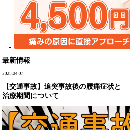
膝の痛み
腰椎分離症
腰椎すべり症
最新情報
仙腸関節障害による腰痛
2025.04.07
【交通事故】追突事故後の腰痛症状と
脊柱管狭窄症
治療期間について
慢性腰痛
ゆがみによる腰痛