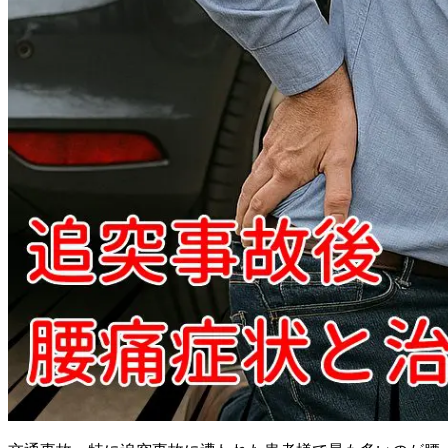
寝違え
頚肩腕症候群
ストレートネック
症状別メニュー【頭】
頭痛
顎関節症
眼精疲労