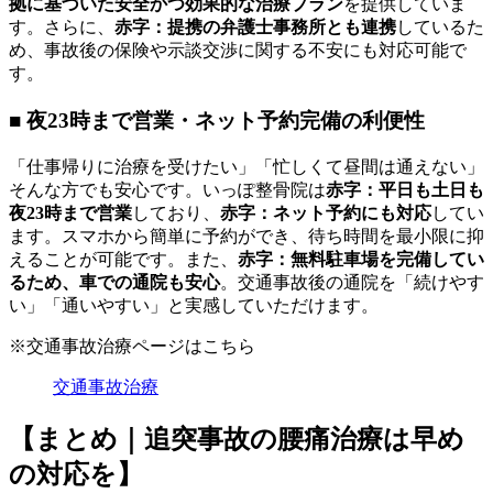
拠に基づいた安全かつ効果的な治療プラン
を提供していま
す。さらに、
赤字：提携の弁護士事務所とも連携
しているた
め、事故後の保険や示談交渉に関する不安にも対応可能で
す。
■ 夜23時まで営業・ネット予約完備の利便性
「仕事帰りに治療を受けたい」「忙しくて昼間は通えない」
そんな方でも安心です。いっぽ整骨院は
赤字：平日も土日も
夜23時まで営業
しており、
赤字：ネット予約にも対応
してい
ます。スマホから簡単に予約ができ、待ち時間を最小限に抑
えることが可能です。また、
赤字：無料駐車場を完備してい
るため、車での通院も安心
。交通事故後の通院を「続けやす
い」「通いやすい」と実感していただけます。
※
交通事故治療ページはこちら
交通事故治療
【まとめ｜追突事故の腰痛治療は早め
の対応を】