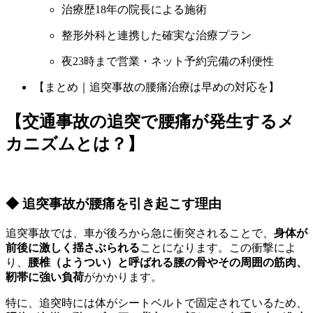
治療歴18年の院長による施術
Instagram
整形外科と連携した確実な治療プラン
夜23時まで営業・ネット予約完備の利便性
会社概要
【まとめ｜追突事故の腰痛治療は早めの対応を】
お問い合せ
【交通事故の追突で腰痛が発生するメ
カニズムとは？】
◆ 追突事故が腰痛を引き起こす理由
追突事故では、車が後ろから急に衝突されることで、
身体が
前後に激しく揺さぶられる
ことになります。この衝撃によ
り、
腰椎（ようつい）と呼ばれる腰の骨やその周囲の筋肉、
靭帯に強い負荷
がかかります。
特に、追突時には体がシートベルトで固定されているため、