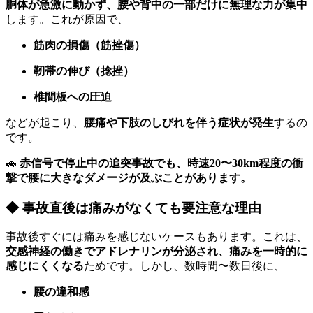
胴体が急激に動かず、腰や背中の一部だけに無理な力が集中
します。これが原因で、
筋肉の損傷（筋挫傷）
靭帯の伸び（捻挫）
椎間板への圧迫
などが起こり、
腰痛や下肢のしびれを伴う症状が発生
するの
です。
🚗
赤信号で停止中の追突事故でも、時速20〜30km程度の衝
撃で腰に大きなダメージが及ぶことがあります。
◆ 事故直後は痛みがなくても要注意な理由
事故後すぐには痛みを感じないケースもあります。これは、
交感神経の働きでアドレナリンが分泌され、痛みを一時的に
感じにくくなる
ためです。しかし、数時間〜数日後に、
腰の違和感