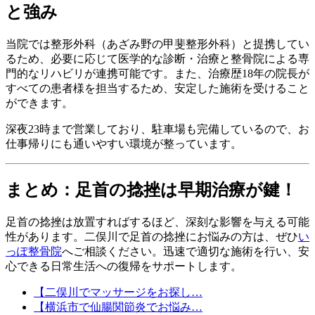
と強み
当院では整形外科（あざみ野の甲斐整形外科）と提携してい
るため、必要に応じて医学的な診断・治療と整骨院による専
門的なリハビリが連携可能です。また、治療歴18年の院長が
すべての患者様を担当するため、安定した施術を受けること
ができます。
深夜23時まで営業しており、駐車場も完備しているので、お
仕事帰りにも通いやすい環境が整っています。
まとめ：足首の捻挫は早期治療が鍵！
足首の捻挫は放置すればするほど、深刻な影響を与える可能
性があります。二俣川で足首の捻挫にお悩みの方は、ぜひ
い
っぽ整骨院
へご相談ください。迅速で適切な施術を行い、安
心できる日常生活への復帰をサポートします。
【二俣川でマッサージをお探し…
【横浜市で仙腸関節炎でお悩み…