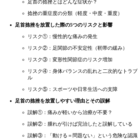
足首の捻挫とはどんな症状か？
捻挫の重症度の分類（軽度・中度・重度）
足首捻挫を放置した際の5つのリスクと影響
リスク①：慢性的な痛みの発生
リスク②：足関節の不安定性（靭帯の緩み）
リスク③：変形性関節症のリスク増加
リスク④：身体バランスの乱れと二次的なトラブ
ル
リスク⑤：スポーツや日常生活への支障
足首の捻挫を放置しやすい理由とその誤解
誤解①：痛みが軽いから治療が不要？
誤解②：腫れが引けば完治したと誤解している
誤解③：「動ける＝問題ない」という危険な認識