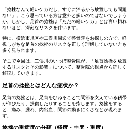
「捻挫なんて軽いケガだし、すぐに治るから放置しても問題
ない」。こう思っている方は意外と多いのではないでしょう
か。しかし、足首の捻挫は「ただの軽いケガ」とは言い切れ
ないほど、深刻なリスクを伴います。
特に、横浜市旭区や二俣川周辺で整骨院をお探しの方で、軽
視しがちな足首の捻挫のリスクを正しく理解していない方も
多く見られます。
そこで今回は、二俣川のいっぽ整骨院が、「足首捻挫を放置
するリスクとその影響」について、整骨院の視点から詳しく
解説していきます。
足首の捻挫とはどんな症状か？
足首の捻挫とは、足首をひねることで関節を支えている靭帯
が伸びたり、損傷したりすることを指します。捻挫をする
と、痛み、腫れ、内出血、関節の動きにくさなどが現れま
す。
捻挫の重症度の分類（軽度・中度・重度）