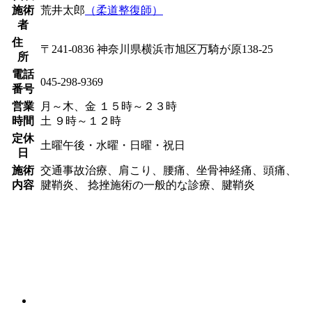
施術
荒井太郎
（柔道整復師）
者
住
〒241-0836 神奈川県横浜市旭区万騎が原138-25
所
電話
045-298-9369
番号
営業
月～木、金 １５時～２３時
時間
土 ９時～１２時
定休
土曜午後・水曜・日曜・祝日
日
施術
交通事故治療、肩こり、腰痛、坐骨神経痛、頭痛、
内容
腱鞘炎、 捻挫施術の一般的な診療、腱鞘炎