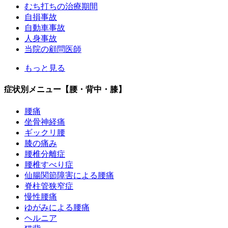
むち打ちの治療期間
自損事故
自動車事故
人身事故
当院の顧問医師
もっと見る
症状別メニュー【腰・背中・膝】
腰痛
坐骨神経痛
ギックリ腰
膝の痛み
腰椎分離症
腰椎すべり症
仙腸関節障害による腰痛
脊柱管狭窄症
慢性腰痛
ゆがみによる腰痛
ヘルニア