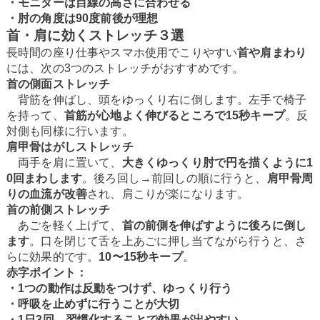
・モニターは目線の高さに合わせる
・肘の角度は90度前後が理想
首・肩に効くストレッチ３選
長時間の座り仕事やスマホ使用でこりやすい
首や肩まわり
には、次の3つのストレッチがおすすめです。
首の側面ストレッチ
背筋を伸ばし、頭をゆっくり右に倒します。左手で椅子
を持って、
首筋が心地よく伸びるところで15秒キープ
。反
対側も同様に行います。
肩甲骨はがしストレッチ
両手を肩に置いて、
大きくゆっくり肘で円を描くように1
0回まわします
。後ろ回し→前回しの順に行うと、
肩甲骨周
りの血流が改善
され、肩こりが楽になります。
首の前側ストレッチ
あごを軽く上げて、
首の前側を伸ばすように後ろに倒し
ます
。口を閉じて舌を上あごに押し当てながら行うと、さ
らに効果的です。
10〜15秒キープ
。
赤字ポイント：
・1つの動作は反動をつけず、ゆっくり行う
・呼吸を止めずに行うことが大切
・1日3回、習慣化することで効果が出やすい