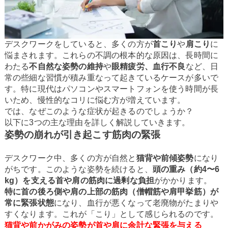
デスクワークをしていると、多くの方が
首こり
や
肩こり
に
悩まされます。これらの不調の根本的な原因は、長時間に
わたる
不自然な姿勢の維持
や
眼精疲労、血行不良
など、日
常の些細な習慣が積み重なって起きているケースが多いで
す。特に現代はパソコンやスマートフォンを使う時間が長
いため、慢性的なコリに悩む方が増えています。
では、なぜこのような症状が起きるのでしょうか？
以下に3つの主な理由を詳しく解説していきます。
姿勢の崩れが引き起こす筋肉の緊張
デスクワーク中、多くの方が自然と
猫背や前傾姿勢
になり
がちです。このような姿勢を続けると、
頭の重み（約4〜6
kg）を支える首や肩の筋肉に過剰な負担
がかかります。
特に首の後ろ側や肩の上部の筋肉（僧帽筋や肩甲挙筋）が
常に緊張状態
になり、血行が悪くなって老廃物がたまりや
すくなります。これが「こり」として感じられるのです。
猫背や前かがみの姿勢が首や肩に余計な緊張を与える