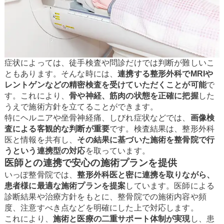
症状によっては、徒手検査や問診だけでは判断が難しいこ
ともあります。そんな時には、
連携する整形外科でMRIや
レントゲンなどの精密検査を受けていただくことが可能
で
す。これにより、
骨や神経、筋肉の状態を正確に把握
した
うえで施術方針を立てることができます。
特にヘルニアや坐骨神経痛、しびれ症状などでは、
画像検
査による客観的な判断が重要
です。検査結果は、整形外科
医と情報を共有し、
その結果に基づいた施術を整骨院で行
うという連携型の対応
を取っています。
医師との連携で安心の施術プランを提供
いっぽ整骨院では、
整形外科医と密に連携を取りながら、
患者様に最適な施術プランを提案
しています。医師による
診断結果や治療方針をもとに、整骨院での施術内容や頻
度、注意すべき点などを明確にした上で対応します。
これにより、
施術と医療の二重サポート体制が実現
し、患