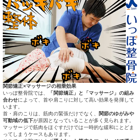
関節矯正×マッサージの相乗効果
いっぽ整骨院では、
「関節矯正」と「マッサージ」の組み
合わせ
によって、首や肩こりに対して高い効果を発揮して
います。
首・肩のこりは、筋肉の緊張だけでなく、
関節のゆがみや
可動域の低下
が原因となっていることが多く見られます。
マッサージで筋肉をほぐすだけでは一時的な緩和にとどま
ってしまうケースもあります。