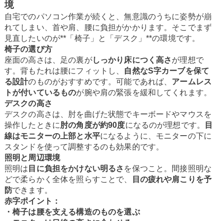
境
自宅でのパソコン作業が続くと、無意識のうちに姿勢が崩
れてしまい、首や肩、腰に負担がかかります。そこでまず
見直したいのが**「椅子」と「デスク」**の環境です。
椅子の選び方
座面の高さは、足の裏が
しっかり床につく高さ
が理想で
す。背もたれは腰にフィットし、
自然なS字カーブを保て
る設計
のものがおすすめです。可能であれば、
アームレス
トが付いているもの
が腕や肩の緊張を緩和してくれます。
デスクの高さ
デスクの高さは、肘を曲げた状態でキーボードやマウスを
操作したときに
肘の角度が約90度
になるのが理想です。
目
線はモニターの上部と水平
になるように、モニターの下に
スタンドを使って調整するのも効果的です。
照明と周辺環境
照明は
目に負担をかけない明るさ
を保つこと。間接照明な
どで柔らかく全体を照らすことで、
目の疲れや肩こりを予
防
できます。
赤字ポイント：
・椅子は腰を支える構造のものを選ぶ