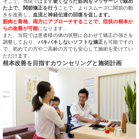
そこで、当院ではまず
硬くなった筋肉をマッサージで緩め
た上で、関節矯正を行う
ことで、よりスムーズに関節の動
きを改善し、
血流と神経伝達の回復を促します。
筋肉と骨格、両方にアプローチすることで、症状の根本か
らの改善が可能
になります。
また、当院では患者様の体の状態に合わせて矯正の強さを
調整しており、
バキバキしないソフトな矯正
も可能ですの
で、初めての方やご高齢の方でも安心して施術を受けてい
ただけます。
根本改善を目指すカウンセリングと施術計画