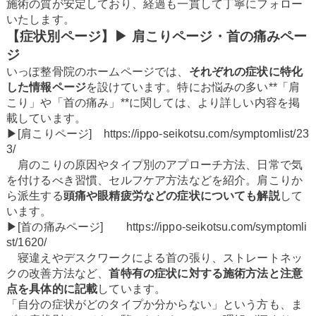
施術の質が安定しており、経過も一貫して丁寧にフォロー
いたします。
【症状別ページ】▶ 肩こりページ・首の痛みペー
ジ
いっぽ整骨院のホームページでは、
それぞれの症状に特化
した情報ページ
を設けています。特にお悩みの多い**「肩
こり」や「首の痛み」**に関しては、より詳しい内容を掲
載しています。
▶[肩こりページ]
https://ippo-seikotsu.com/symptomlist/23
3/
肩のこりの原因やタイプ別のアプローチ方法、日常で気
を付けるべき習慣、セルフケア方法などを紹介。肩こりか
ら派生する
頭痛や眼精疲労などの症状についても解説
して
います。
▶[首の痛みページ]
https://ippo-seikotsu.com/symptomli
st/1620/
寝違えやデスクワークによる首の張り、ストレートネッ
クの改善方法など、
首特有の症状に対する施術方法と注意
点を具体的に記載
しています。
「自分の症状がどのタイプか分からない」という方も、ま