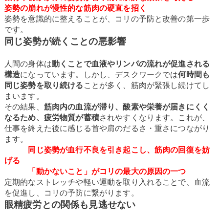
姿勢の崩れが慢性的な筋肉の硬直を招く
姿勢を意識的に整えることが、コリの予防と改善の第一歩
です。
同じ姿勢が続くことの悪影響
人間の身体は
動くことで血液やリンパの流れが促進される
構造
になっています。しかし、デスクワークでは
何時間も
同じ姿勢を取り続ける
ことが多く、筋肉が緊張し続けてし
まいます。
その結果、
筋肉内の血流が滞り、酸素や栄養が届きにくく
なるため、疲労物質が蓄積
されやすくなります。これが、
仕事を終えた後に感じる首や肩のだるさ・重さにつながり
ます。
同じ姿勢が血行不良を引き起こし、筋肉の回復を妨
げる
「動かないこと」がコリの最大の原因の一つ
定期的なストレッチや軽い運動を取り入れることで、血流
を促進し、コリの予防に繋がります。
眼精疲労との関係も見逃せない