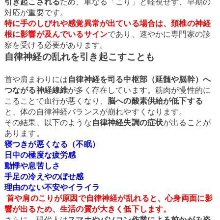
引き起こされる
ため、単なる「こり」と軽視せず、早期の
対応が重要です。
特に手のしびれや感覚異常が出ている場合は、頚椎の神経
根に影響が及んでいるサイン
であり、速やかに専門家の診
察を受ける必要があります。
自律神経の乱れを引き起こすことも
首や肩まわりには
自律神経を司る中枢部（延髄や脳幹）へ
つながる神経線維
が多く存在しています。筋肉が慢性的に
こることで血行が悪くなり、
脳への酸素供給が低下する
と、体の自律神経バランスが崩れやすくなります。
その結果、以下のような
自律神経失調の症状
が出ることが
あります。
寝つきが悪くなる（不眠）
日中の極度な疲労感
動悸や息苦しさ
手足の冷えやのぼせ感
理由のない不安やイライラ
首や肩のこりが原因で自律神経が乱れると、心身両面に影
響が出るため、生活の質が大きく低下します。
さらに、現代人は
スマホやパソコン作業による前かがみ姿