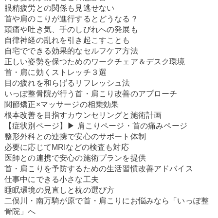
眼精疲労との関係も見逃せない
首や肩のこりが進行するとどうなる？
頭痛や吐き気、手のしびれへの発展も
自律神経の乱れを引き起こすことも
自宅でできる効果的なセルフケア方法
正しい姿勢を保つためのワークチェア＆デスク環境
首・肩に効くストレッチ３選
目の疲れを和らげるリフレッシュ法
いっぽ整骨院が行う首・肩こり改善のアプローチ
関節矯正×マッサージの相乗効果
根本改善を目指すカウンセリングと施術計画
【症状別ページ】▶
肩こりページ
・
首の痛みページ
整形外科との連携で安心のサポート体制
必要に応じてMRIなどの検査も対応
医師との連携で安心の施術プランを提供
首・肩こりを予防するための生活習慣改善アドバイス
仕事中にできる小さな工夫
睡眠環境の見直しと枕の選び方
二俣川・南万騎が原で首・肩こりにお悩みなら「いっぽ整
骨院」へ