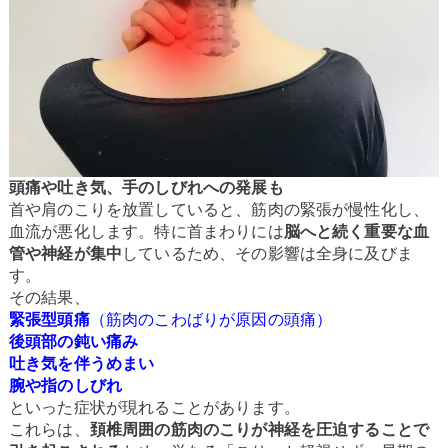
頭痛や吐き気、手のしびれへの発展も
首や肩のこりを放置していると、筋肉の緊張が慢性化し、
血流が悪化します。特に首まわりには
脳へと続く重要な血
管や神経が集中
しているため、その影響は全身に及びま
す。
その結果、
緊張型頭痛
（筋肉のこわばりが原因の頭痛）
後頭部の鈍い痛み
吐き気を伴うめまい
腕や指のしびれ
といった症状が現れることがあります。
これらは、
頚椎周囲の筋肉のこりが神経を圧迫することで