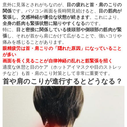
意外に見落とされがちなのが、
目の疲れと首・肩のこりの
関係
です。パソコン画面を長時間見続けると、
目の筋肉が
緊張し、交感神経が優位な状態が続きます
。これにより、
全身の筋肉も緊張状態に陥りやすくなる
のです。
特に、
目と密接に関係している後頭部や側頭部の筋肉が緊
張
し、それが首から肩にかけて広がることで、強いコリや
痛みを感じることがあります。
眼精疲労は首・肩こりの「隠れた原因」になっていること
が多い
画面を長く見ることが自律神経の乱れと筋緊張を招く
適度な休憩と目のケア（ホットアイマスクや目のストレッ
チなど）も首・肩のこり対策として非常に重要です。
首や肩のこりが進行するとどうなる？