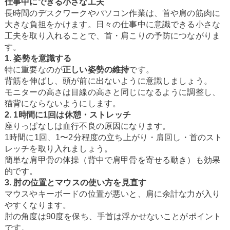
仕事中にできる小さな工夫
長時間のデスクワークやパソコン作業は、首や肩の筋肉に
大きな負担をかけます。日々の仕事中に意識できる小さな
工夫を取り入れることで、首・肩こりの予防につながりま
す。
1. 姿勢を意識する
特に重要なのが
正しい姿勢の維持
です。
背筋を伸ばし、頭が前に出ないように意識しましょう。
モニターの高さは目線の高さと同じになるように調整し、
猫背にならないようにします。
2. 1時間に1回は休憩・ストレッチ
座りっぱなしは血行不良の原因になります。
1時間に1回、1〜2分程度の立ち上がり・肩回し・首のスト
レッチを取り入れましょう。
簡単な肩甲骨の体操（背中で肩甲骨を寄せる動き）も効果
的です。
3. 肘の位置とマウスの使い方を見直す
マウスやキーボードの位置が悪いと、肩に余計な力が入り
やすくなります。
肘の角度は90度を保ち、手首は浮かせないことがポイント
です。