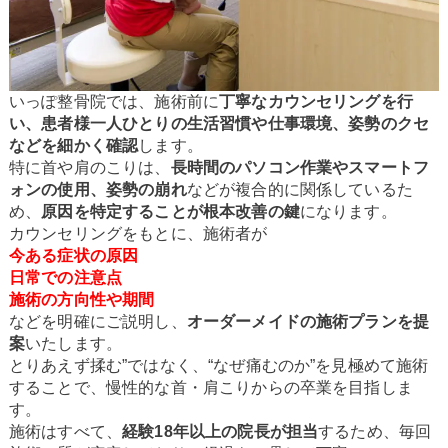
いっぽ整骨院では、施術前に
丁寧なカウンセリングを行
い、患者様一人ひとりの生活習慣や仕事環境、姿勢のクセ
などを細かく確認
します。
特に首や肩のこりは、
長時間のパソコン作業やスマートフ
ォンの使用、姿勢の崩れ
などが複合的に関係しているた
め、
原因を特定することが根本改善の鍵
になります。
カウンセリングをもとに、施術者が
今ある症状の原因
日常での注意点
施術の方向性や期間
などを明確にご説明し、
オーダーメイドの施術プランを提
案
いたします。
とりあえず揉む”ではなく、“なぜ痛むのか”を見極めて施術
することで、慢性的な首・肩こりからの卒業を目指しま
す。
施術はすべて、
経験18年以上の院長が担当
するため、毎回