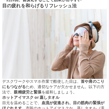
目の疲れを和らげるリフレッシュ法
デスクワークやスマホ作業で酷使した目は、
首や肩のこり
にもつながる
ため、適切なケアが欠かせません。以下の方
法で、
眼精疲労と緊張
を緩和しましょう。
ホットアイマスク or 蒸しタオル
目元を温めることで、
血流が促進され、目の筋肉の緊張が
ほぐれます
。市販のホットアイマスクか、蒸しタオル（濡