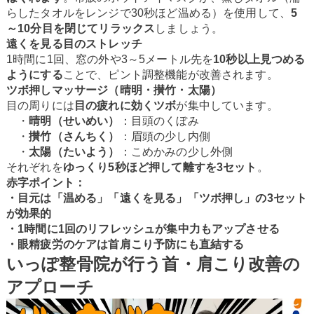
らしたタオルをレンジで30秒ほど温める）を使用して、
5
～10分目を閉じてリラックス
しましょう。
遠くを見る目のストレッチ
1時間に1回、窓の外や3～5メートル先を
10秒以上見つめる
ようにする
ことで、ピント調整機能が改善されます。
ツボ押しマッサージ（晴明・攅竹・太陽）
目の周りには
目の疲れに効くツボ
が集中しています。
・
晴明（せいめい）
：目頭のくぼみ
・
攅竹（さんちく）
：眉頭の少し内側
・
太陽（たいよう）
：こめかみの少し外側
それぞれを
ゆっくり5秒ほど押して離すを3セット
。
赤字ポイント：
・目元は「温める」「遠くを見る」「ツボ押し」の3セット
が効果的
・1時間に1回のリフレッシュが集中力もアップさせる
・眼精疲労のケアは首肩こり予防にも直結する
いっぽ整骨院が行う首・肩こり改善の
アプローチ